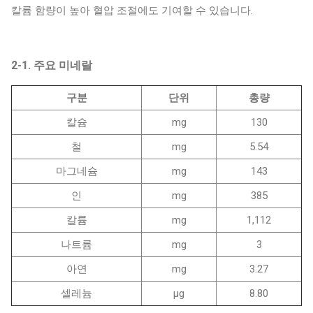
칼륨 함량이 높아 혈압 조절에도 기여할 수 있습니다.
2-1. 주요 미네랄
구분
단위
총량
칼슘
mg
130
철
mg
5.54
마그네슘
mg
143
인
mg
385
칼륨
mg
1,112
나트륨
mg
3
아연
mg
3.27
셀레늄
μg
8.80