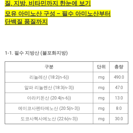
질, 지방, 비타민까지 한눈에 보기
모유 아미노산 구성 – 필수 아미노산부터
단백질 품질까지
1-1. 필수 지방산 (불포화지방)
구분
단위
총량
리놀레산 (18:2(n-6))
mg
490.0
알파 리놀렌산 (18:3(n-3))
mg
47.0
아라키돈산 (20:4(n-6))
mg
13.0
에이코사펜타에노산 (20:5(n-3))
mg
8.0
도코사헥사에노산 (22:6(n-3))
mg
30.0