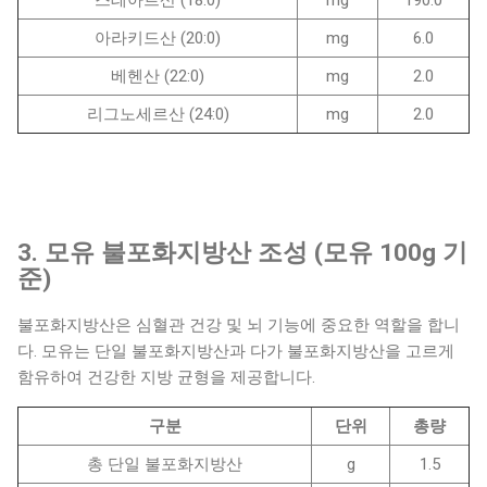
스테아르산 (18:0)
mg
190.0
아라키드산 (20:0)
mg
6.0
베헨산 (22:0)
mg
2.0
리그노세르산 (24:0)
mg
2.0
3. 모유 불포화지방산 조성 (모유 100g 기
준)
불포화지방산은 심혈관 건강 및 뇌 기능에 중요한 역할을 합니
다. 모유는 단일 불포화지방산과 다가 불포화지방산을 고르게
함유하여 건강한 지방 균형을 제공합니다.
구분
단위
총량
총 단일 불포화지방산
g
1.5