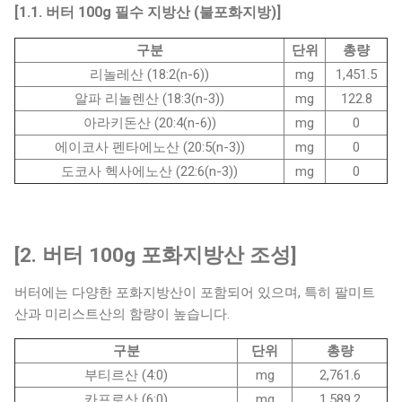
[1.1. 버터 100g 필수 지방산 (불포화지방)]
구분
단위
총량
리놀레산 (18:2(n-6))
mg
1,451.5
알파 리놀렌산 (18:3(n-3))
mg
122.8
아라키돈산 (20:4(n-6))
mg
0
에이코사 펜타에노산 (20:5(n-3))
mg
0
도코사 헥사에노산 (22:6(n-3))
mg
0
[2. 버터 100g 포화지방산 조성]
버터에는 다양한 포화지방산이 포함되어 있으며, 특히 팔미트
산과 미리스트산의 함량이 높습니다.
구분
단위
총량
부티르산 (4:0)
mg
2,761.6
카프로산 (6:0)
mg
1,589.2