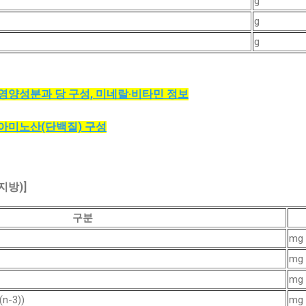
g
g
g
 영양성분과 당 구성, 미네랄·비타민 정보
 아미노산(단백질) 구성
지방)]
구분
mg
mg
mg
-3))
mg