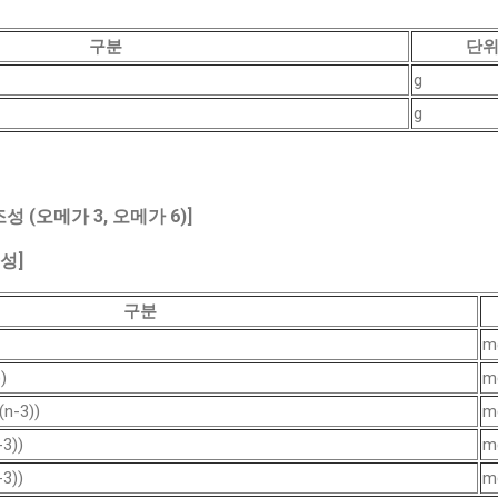
구분
단
g
g
성 (오메가 3, 오메가 6)]
조성]
구분
m
)
m
-3))
m
3))
m
3))
m