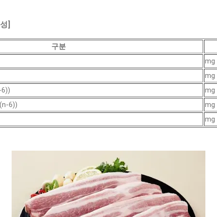
조성]
구분
mg
mg
6))
mg
-6))
mg
mg