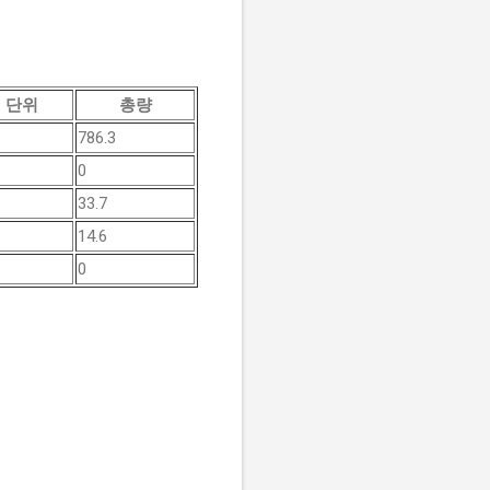
단위
총량
786.3
0
33.7
14.6
0