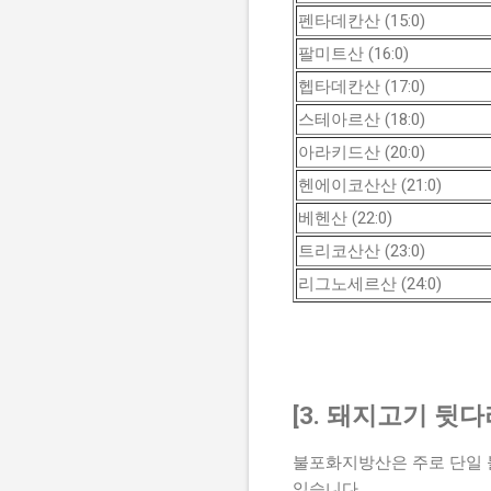
펜타데칸산 (15:0)
팔미트산 (16:0)
헵타데칸산 (17:0)
스테아르산 (18:0)
아라키드산 (20:0)
헨에이코산산 (21:0)
베헨산 (22:0)
트리코산산 (23:0)
리그노세르산 (24:0)
[3. 돼지고기 뒷
불포화지방산은 주로 단일 
있습니다.