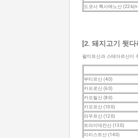
도코사 헥사에노산 (22:6(n-
[2. 돼지고기 뒷다
팔미트산과 스테아르산이 주요
부티르산 (4:0)
카프로산 (6:0)
카프릴산 (8:0)
카프르산 (10:0)
라우르산 (12:0)
트라이데칸산 (13:0)
미리스트산 (14:0)