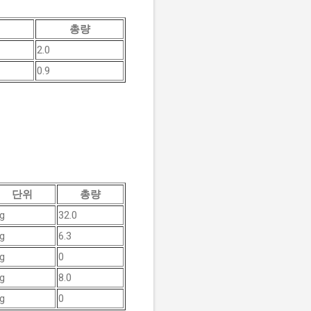
위
총량
2.0
0.9
단위
총량
g
32.0
g
6.3
g
0
g
8.0
g
0